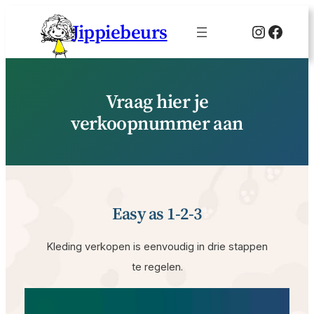
Ga
Jippiebeurs
Instagr
Faceb
naar
de
inhoud
Vraag hier je
verkoopnummer aan
Easy as 1-2-3
Kleding verkopen is eenvoudig in drie stappen
te regelen.